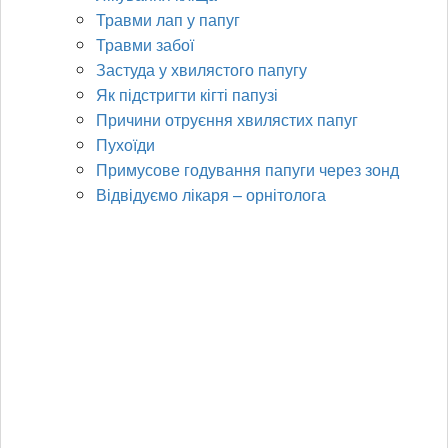
Травми лап у папуг
Травми забої
Застуда у хвилястого папугу
Як підстригти кігті папузі
Причини отруєння хвилястих папуг
Пухоїди
Примусове годування папуги через зонд
Відвідуємо лікаря – орнітолога