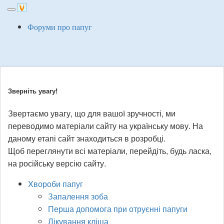
Toggle
navigation
Форуми про папуг
Зверніть увагу!
Звертаємо увагу, що для вашої зручності, ми
переводимо матеріали сайту на українську мову. На
даному етапі сайт знаходиться в розробці.
Щоб переглянути всі матеріали, перейдіть, будь ласка,
на російську версію сайту.
Xвороби папуг
Запалення зоба
Перша допомога при отруєнні папуги
Лікування кліща