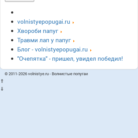
volnistyepopugai.ru
Xвороби папуг
Травми лап у папуг
Блог - volnistyepopugai.ru
"Очепятка" - пришел, увидел победил!
© 2011-2026 volnistye.ru - Волнистые попугаи
⇑
⇓