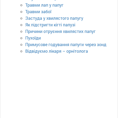
Травми лап у папуг
Травми забої
Застуда у хвилястого папугу
Як підстригти кігті папузі
Причини отруєння хвилястих папуг
Пухоїди
Примусове годування папуги через зонд
Відвідуємо лікаря – орнітолога