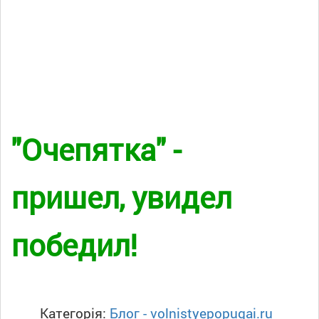
"Очепятка" -
пришел, увидел
победил!
Категорія:
Блог - volnistyepopugai.ru