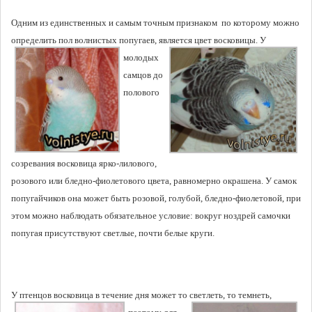
Одним из единственных и самым точным признаком по которому можно
определить пол волнистых попугаев, является
цвет восковицы. У
молодых
самцов до
полового
созревания восковица ярко-лилового,
розового или бледно-фиолетового цвета, равномерно окрашена. У самок
попугайчиков она может быть розовой, голубой, бледно-фиолетовой, при
этом можно наблюдать обязательное условие: вокруг ноздрей самочки
попугая присутствуют светлые, почти белые круги.
У птенцов восковица в течение дня может то светлеть, то
темнеть,