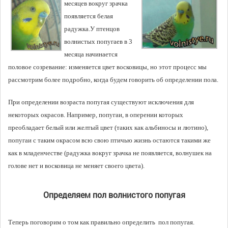
месяцев вокруг зрачка
появляется белая
радужка.У птенцов
волнистых попугаев в 3
месяца начинается
половое созревание: изменяется цвет восковицы, но этот процесс мы
рассмотрим более подробно, когда будем говорить об определении пола.
При определении возраста попугая существуют исключения для
некоторых окрасов. Например, попугаи, в оперении которых
преобладает белый или желтый цвет (таких как альбиносы и лютино),
попугаи с таким окрасом всю свою птичью жизнь остаются такими же
как в младенчестве (радужка вокруг зрачка не появляется, волнушек на
голове нет и восковица не меняет своего цвета).
Определяем пол волнистого попугая
Теперь поговорим о том как правильно определить пол попугая.