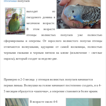
Птенчики
попугаев
выходят из
гнездового домика в
месячном возрасте.
В этом возрасте
птенцы волнистых попугаев уже полностью
сформированы и оперены. От взрослого волнистого попугая птенцы
отличаются волнушками, идущими от самой восковицы, полностью
черными глазками и черным пятном на клюве (исключение – светлые
окрасы), который сходит за неделю-две.
Примерно в 2-3 месяца у
птенцов волнистых попугаев
начинается
первая линька. Волнушки на голове начинают постепенно сходить, и к 4-
5 месяцам образуется «шапочка», а оперение становится более ярким.
В возрасте около 4-6