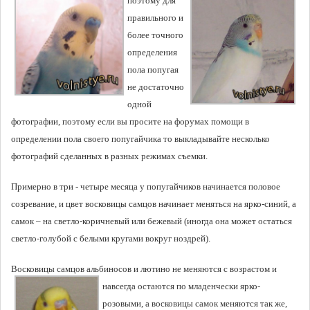
поэтому для
правильного и
более точного
определения
пола попугая
не достаточно
одной
фотографии, поэтому если вы просите на форумах помощи в
определении пола своего попугайчика то выкладывайте несколько
фотографий сделанных в разных режимах съемки.
Примерно в три - четыре месяца у попугайчиков начинается половое
созревание, и цвет восковицы самцов начинает меняться на ярко-синий, а
самок – на светло-коричневый или бежевый (иногда она может остаться
светло-голубой с белыми кругами вокруг ноздрей).
Восковицы самцов альбиносов и лютино не меняются с возрастом и
навсегда остаются по
младенчески ярко-
розовыми, а восковицы самок меняются так же,