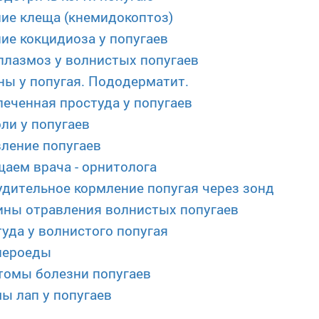
ие клеща (кнемидокоптоз)
ие кокцидиоза у попугаев
лазмоз у волнистых попугаев
ы у попугая. Пододерматит.
еченная простуда у попугаев
ли у попугаев
ление попугаев
аем врача - орнитолога
дительное кормление попугая через зонд
ны отравления волнистых попугаев
уда у волнистого попугая
пероеды
омы болезни попугаев
ы лап у попугаев