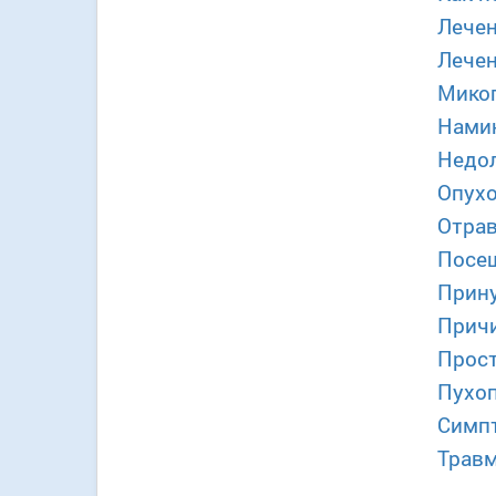
Лечен
Лечен
Микоп
Намин
Недол
Опухо
Отрав
Посещ
Прину
Причи
Прост
Пухо
Симпт
Травм